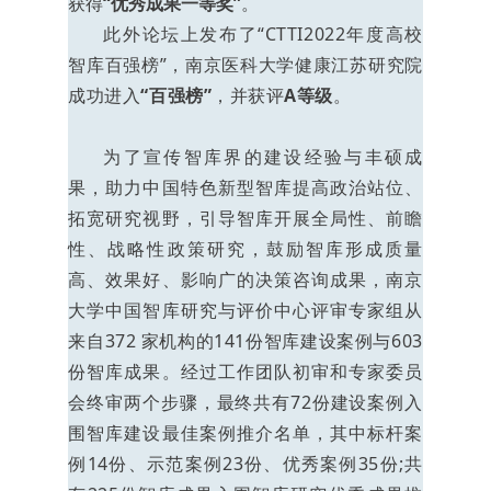
获得
“优秀成果一等奖”
。
此外论坛上发布了“CTTI2022年度高校
智库百强榜”，南京医科大学健康江苏研究院
成功进入
“百强榜”
，并获评
A等级
。
为了宣传智库界的建设经验与丰硕成
果，助力中国特色新型智库提高政治站位、
拓宽研究视野，引导智库开展全局性、前瞻
性、战略性政策研究，鼓励智库形成质量
高、效果好、影响广的决策咨询成果，南京
大学中国智库研究与评价中心评审专家组从
来自372 家机构的141份智库建设案例与603
份智库成果。经过工作团队初审和专家委员
会终审两个步骤，最终共有72份建设案例入
围智库建设最佳案例推介名单，其中标杆案
例14份、示范案例23份、优秀案例35份;共